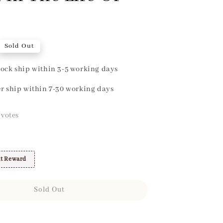
Sold Out
ock ship within 3-5 working days
r ship within 7-30 working days
votes
t Reward
Sold Out