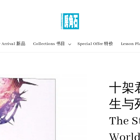
 Arrival 新品
Collections 书目
Special Offer 特价
Lesson
十架
生与死 |
The S
World