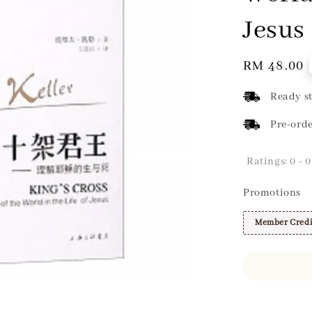
Jesus
Regular
RM 48.00
price
Ready st
Pre-orde
Ratings:
0
-
0
Promotions
Member Credi
Share