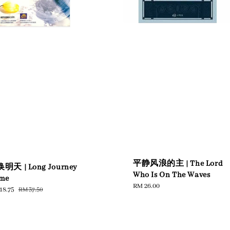
平静风浪的主 | The Lord
明天 | Long Journey
Who Is On The Waves
me
Regular
RM 26.00
e
18.75
Regular
RM 37.50
price
e
price