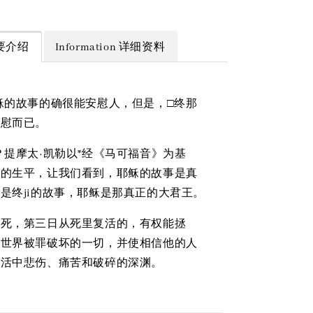
 简要介绍
Information 详细资料
稣的故事的确很能安慰人，但是，□终那
安慰而已。
？提摩太·凯勒以*经《马可福音》为基
稣的生平，让我们看到，耶稣的故事是真
是终ji的故事，耶稣是那真正的大君王。
受死，第三日从死里复活的，有权能拯
个世界被罪破坏的一切，并使相信他的人
生活中悲伤、痛苦和破碎的深渊。