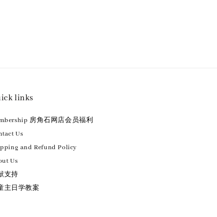
ick links
embership 房角石网店会员福利
tact Us
ipping and Refund Policy
out Us
献支持
童主日学教案