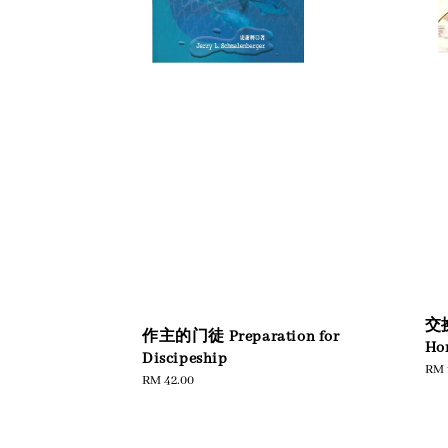
交换
作主的门徒 Preparation for
Ho
Discipeship
Sal
RM 
Regular
RM 42.00
pric
price