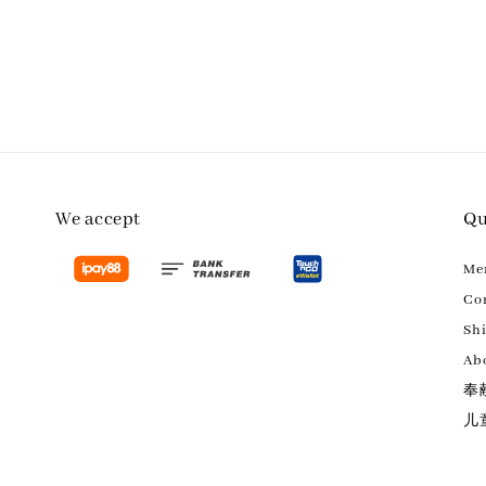
We accept
Qu
M
Con
Sh
Ab
奉
儿