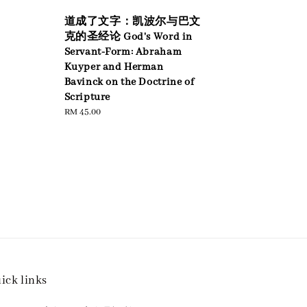
道成了文字：凯波尔与巴文
克的圣经论 God's Word in
Servant-Form: Abraham
Kuyper and Herman
Bavinck on the Doctrine of
Scripture
Regular
RM 45.00
price
ick links