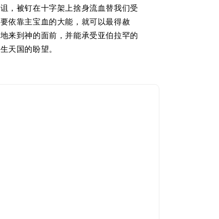
咒诅，被钉在十字架上捨身流血替我们受
只要依靠主宝血的大能，就可以最得赦
惧地来到神的面前，并能承受亚伯拉罕的
永生天国的盼望。