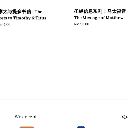
圣经信息系列：马太福音
摩太与提多书信 | The
The Message of Matthew
ters to Timothy & Titus
Regular
RM 93.00
ular
264.00
price
e
We accept
Qu