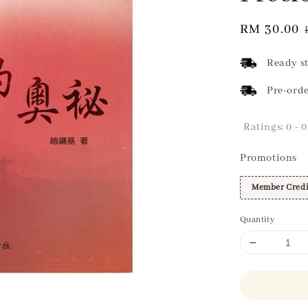
Sale
RM 30.00
price
Ready st
Pre-orde
Ratings:
0
-
0
Promotions
Member Credi
Quantity