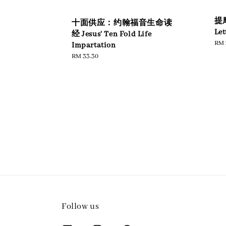
提
十面供应：约翰福音生命读
Let
经 Jesus' Ten Fold Life
Reg
RM 
Impartation
pric
Regular
RM 33.30
price
Follow us