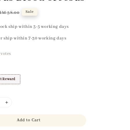
Regular
Sale
RM 38.00
price
ock ship within 3-5 working days
r ship within 7-30 working days
votes
t Reward
Add to Cart