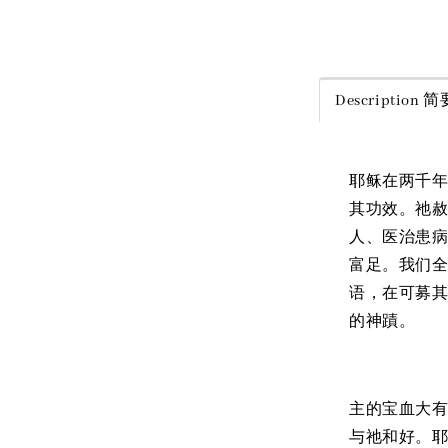
Share
Description
耶稣在两千
其功效。祂
人、医治患
富足。我们
语，在可募
的神蹟。
主的宝血大
与祂和好。