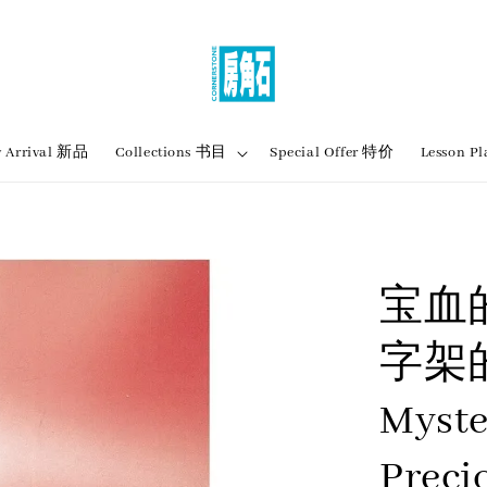
 Arrival 新品
Collections 书目
Special Offer 特价
Lesson
宝血
字架的
Myste
Preci