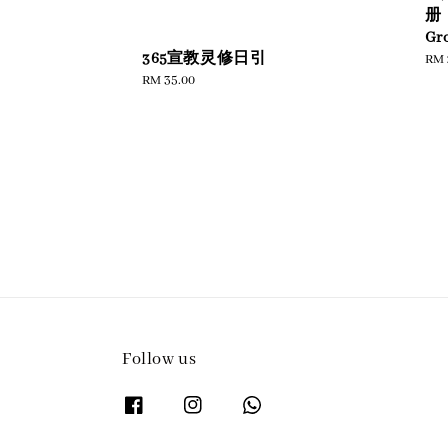
册（
Gr
365宣教灵修日引
Reg
RM 
Regular
RM 35.00
pric
price
Follow us