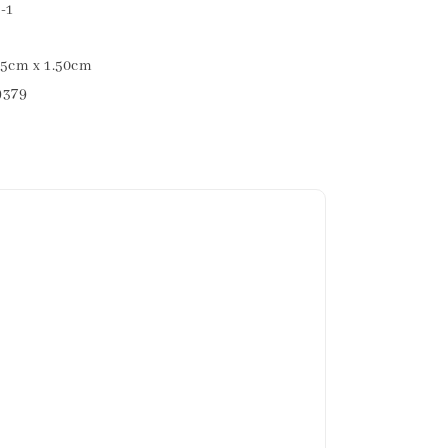
-1
cm x 1.50cm
379