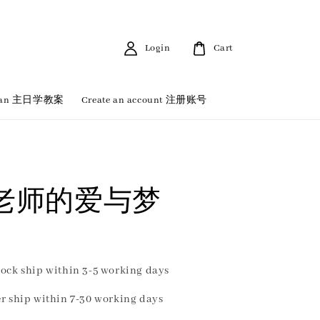
Login
Cart
 Plan 主日学教案
Create an account 注册账号
老师的爱与梦
ock ship within 3-5 working days
r ship within 7-30 working days