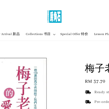
 Arrival 新品
Collections 书目
Special Offer 特价
Lesson
梅子
Regular
RM 37.70
price
Ready st
Pre-orde