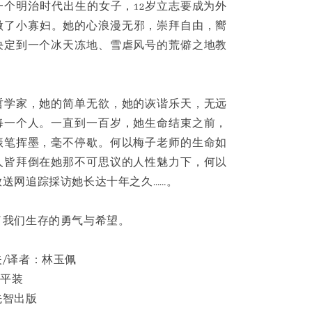
一个明治时代出生的女子，12岁立志要成为外
岁做了小寡妇。她的心浪漫无邪，崇拜自由，嚮
决定到一个冰天冻地、雪虐风号的荒僻之地教
哲学家，她的简单无欲，她的诙谐乐天，无远
每一个人。一直到一百岁，她生命结束之前，
振笔挥墨，毫不停歇。何以梅子老师的生命如
人皆拜倒在她那不可思议的人性魅力下，何以
送网追踪採访她长达十年之久……。
了我们生存的勇气与希望。
/译者：林玉佩
 平装
先智出版