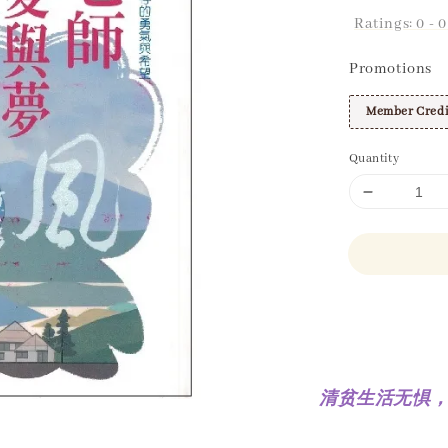
Ratings:
0
-
0
Promotions
Member Credi
Quantity
Share
清贫生活无惧