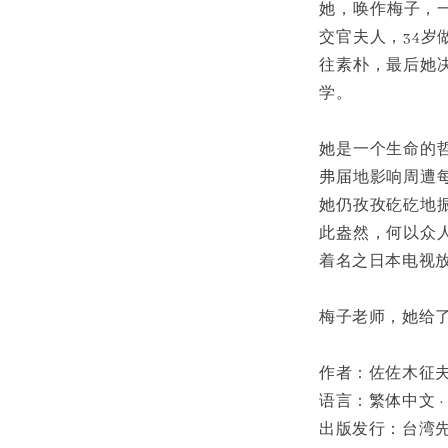
她，唤作梅子，
交官夫人，34
往素朴，最后她
学。
她是一个生命的
弗届地影响周遭
她仍孜孜矻矻地
此盎然，何以众
着名之日本电视放
梅子老师，她给
作者：佐佐木征夫
语言：繁体中文 ·
出版发行：台湾