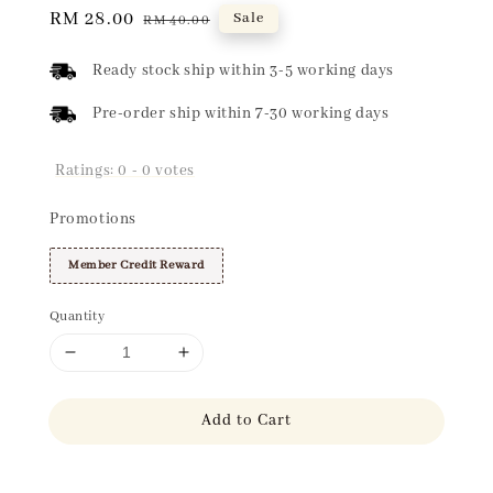
Sale
RM 28.00
Regular
Sale
RM 40.00
price
price
Ready stock ship within 3-5 working days
Pre-order ship within 7-30 working days
Ratings:
0
-
0
votes
Promotions
Member Credit Reward
Quantity
Add to Cart
Share