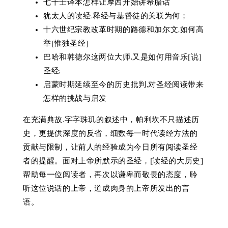
七十士译本怎样让摩西开始讲希腊话
犹太人的读经.释经与基督徒的关联为何；
十六世纪宗教改革时期的路德和加尔文,如何高
举[惟独圣经]
巴哈和韩德尔这两位大师,又是如何用音乐[说]
圣经;
启蒙时期延续至今的历史批判,对圣经阅读带来
怎样的挑战与启发
在充满典故.字字珠玑的叙述中，帕利坎不只描述历
史，更提供深度的反省，细数每一时代读经方法的
贡献与限制，让前人的经验成为今日所有阅读圣经
者的提醒。面对上帝所默示的圣经，[读经的大历史]
帮助每一位阅读者，再次以谦卑而敬畏的态度，聆
听这位说话的上帝，道成肉身的上帝所发出的言
语。