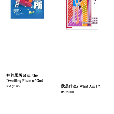
神的居所 Man, the
Dwelling Place of God
我是什么? What Am I ?
Regular
RM 70.00
price
Regular
RM 22.00
price